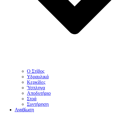
Ο Στίβος
Υδραυλικά
Κερκίδες
Ύσπληγα
Αποδυτήριο
Στοά
Συντήρηση
Αναβίωση