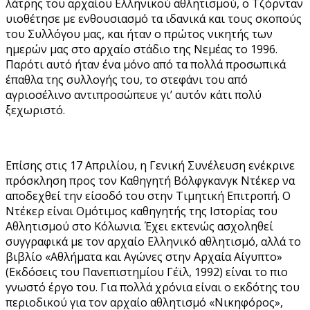
λάτρης του αρχαίου Ελληνικού αθλητισμού, ο Τζόρνταν
υιοθέτησε με ενθουσιασμό τα ιδανικά και τους σκοπούς
του Συλλόγου μας, και ήταν ο πρώτος νικητής των
ημερών μας στο αρχαίο στάδιο της Νεμέας το 1996.
Παρότι αυτό ήταν ένα μόνο από τα πολλά προσωπικά
έπαθλα της συλλογής του, το στεφάνι του από
αγριοσέλινο αντιπροσώπευε γι’ αυτόν κάτι πολύ
ξεχωριστό.
Επίσης στις 17 Απριλίου, η Γενική Συνέλευση ενέκρινε
πρόσκληση προς τον Καθηγητή Βόλφγκανγκ Ντέκερ να
αποδεχθεί την είσοδό του στην Τιμητική Επιτροπή. Ο
Ντέκερ είναι Ομότιμος καθηγητής της Ιστορίας του
Αθλητισμού στο Κόλωνια. Έχει εκτενώς ασχοληθεί
συγγραφικά με τον αρχαίο Ελληνικό αθλητισμό, αλλά το
βιβλίο «Αθλήματα και Αγώνες στην Αρχαία Αίγυπτο»
(Εκδόσεις του Πανεπιστημίου Γέϊλ, 1992) είναι το πιο
γνωστό έργο του. Για πολλά χρόνια είναι ο εκδότης του
περιοδικού για τον αρχαίο αθλητισμό «Νικηφόρος»,