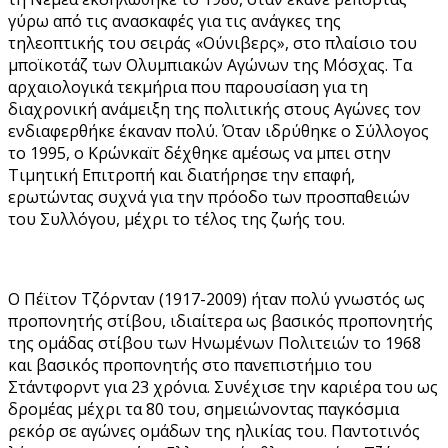
γύρω από τις ανασκαφές για τις ανάγκες της
τηλεοπτικής του σειράς «Ούνιβερς», στο πλαίσιο του
μποϊκοτάζ των Ολυμπιακών Αγώνων της Μόσχας. Τα
αρχαιολογικά τεκμήρια που παρουσίαση για τη
διαχρονική ανάμειξη της πολιτικής στους Αγώνες τον
ενδιαφερθήκε έκαναν πολύ. Όταν ιδρύθηκε ο Σύλλογος
το 1995, ο Κρώνκαïτ δέχθηκε αμέσως να μπει στην
Τιμητική Επιτροπή και διατήρησε την επαφή,
ερωτώντας συχνά για την πρόοδο των προσπαθειών
του Συλλόγου, μέχρι το τέλος της ζωής του.
Ο Πέϊτον Τζόρνταν (1917-2009) ήταν πολύ γνωστός ως
προπονητής στίβου, ιδιαίτερα ως βασικός προπονητής
της ομάδας στίβου των Ηνωμένων Πολιτειών το 1968
και βασικός προπονητής στο πανεπιστήμιο του
Στάντφορντ για 23 χρόνια. Συνέχισε την καριέρα του ως
δρομέας μέχρι τα 80 του, σημειώνοντας παγκόσμια
ρεκόρ σε αγώνες ομάδων της ηλικίας του. Παντοτινός