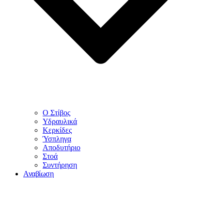
Ο Στίβος
Υδραυλικά
Κερκίδες
Ύσπληγα
Αποδυτήριο
Στοά
Συντήρηση
Αναβίωση