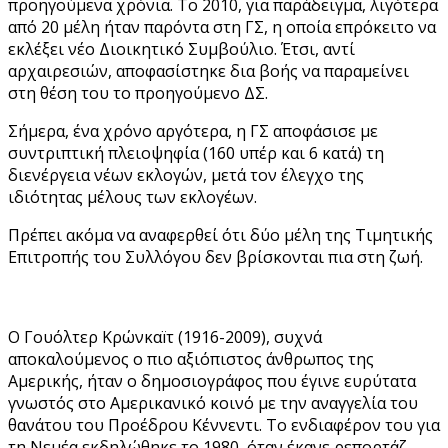
προηγούμενα χρόνια. Το 2010, για παράδειγμα, λιγότερα
από 20 μέλη ήταν παρόντα στη ΓΣ, η οποία επρόκειτο να
εκλέξει νέο Διοικητικό Συμβούλιο. Έτσι, αντί
αρχαιρεσιών, αποφασίστηκε δια βοής να παραμείνει
στη θέση του το προηγούμενο ΔΣ.
Σήμερα, ένα χρόνο αργότερα, η ΓΣ αποφάσισε με
συντριπτική πλειοψηφία (160 υπέρ και 6 κατά) τη
διενέργεια νέων εκλογών, μετά τον έλεγχο της
ιδιότητας μέλους των εκλογέων.
Πρέπει ακόμα να αναφερθεί ότι δύο μέλη της Τιμητικής
Επιτροπής του Συλλόγου δεν βρίσκονται πια στη ζωή.
Ο Γουόλτερ Κρώνκαïτ (1916-2009), συχνά
αποκαλούμενος ο πιο αξιόπιστος άνθρωπος της
Αμερικής, ήταν ο δημοσιογράφος που έγινε ευρύτατα
γνωστός στο Αμερικανικό κοινό με την αναγγελία του
θανάτου του Προέδρου Κέννεντι. Το ενδιαφέρον του για
τη Νεμέα εκδηλώθηκε το 1980, όταν έκανε ρεπορτάζ