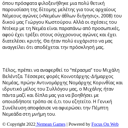
όπου πρόσφατα φιλοξενήθηκε μια πολύ θετική
παρουσίαση της δίτομης μελέτης για τους αρχαίους
Νέμεους αγώνες («Νεμέων άθλων διήγησις», 2008) του
δικού μας Γιώργου Κωστούρου. Αλλά οι σχέσεις του
Ντέκερ με τη Νεμέα είναι παραπάνω από προσωπικές,
αφού έχει τρέξει στους σύγχρονους αγώνες και έχει
διατελέσει κριτής. Θα ήταν πολύ ευχάριστο να μας
αναγγείλει ότι αποδέχεται την πρόσκλησή μας.
Τέλος, πρέπει να αναφερθεί το “πέρασμα” του Μιχάλη
Βελέντζα. Τέσσερες φορές Κοινοτάρχης-Δήμαρχος
Νεμέας, πρώην Αντινομάρχης Νομάρχης Κορινθίας και
ιδρυτικό μέλος του Συλλόγου μας, ο Μιχάλης ήταν
πάντα μαζί και δίπλα μας για να βοηθήσει με
οποιοδήποτε τρόπο σε ό,τι του εζητείτο. Η Γενική
Συνέλευση αποφάσισε να αφιερώσει την Πέμπτη
Νεμεάδα στη μνήμη του.
© Copyright 2022
Nemean Games
| Powered by
Focus On Web